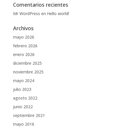
Comentarios recientes
Mr WordPress
en
Hello world!
Archivos
mayo 2026
febrero 2026
enero 2026
diciembre 2025
noviembre 2025
mayo 2024
julio 2023
agosto 2022
junio 2022
septiembre 2021
mayo 2016