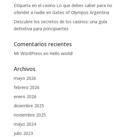
Etiqueta en el casino Lo que debes saber para no
ofender a nadie en Gates of Olympus Argentina
Descubre los secretos de los casinos: una guía
definitiva para principiantes
Comentarios recientes
Mr WordPress
en
Hello world!
Archivos
mayo 2026
febrero 2026
enero 2026
diciembre 2025
noviembre 2025
mayo 2024
julio 2023