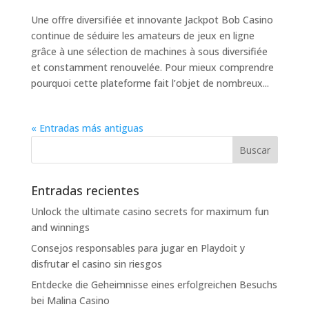
Une offre diversifiée et innovante Jackpot Bob Casino
continue de séduire les amateurs de jeux en ligne
grâce à une sélection de machines à sous diversifiée
et constamment renouvelée. Pour mieux comprendre
pourquoi cette plateforme fait l’objet de nombreux...
« Entradas más antiguas
Entradas recientes
Unlock the ultimate casino secrets for maximum fun
and winnings
Consejos responsables para jugar en Playdoit y
disfrutar el casino sin riesgos
Entdecke die Geheimnisse eines erfolgreichen Besuchs
bei Malina Casino