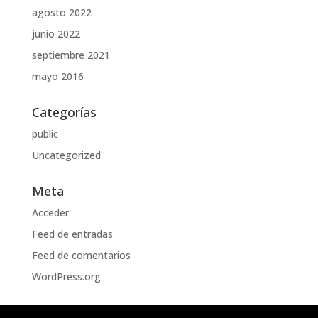
agosto 2022
junio 2022
septiembre 2021
mayo 2016
Categorías
public
Uncategorized
Meta
Acceder
Feed de entradas
Feed de comentarios
WordPress.org