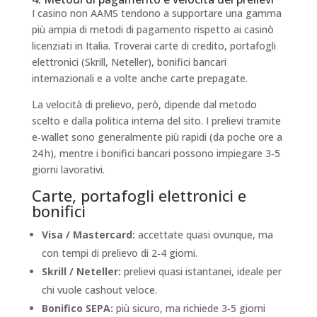
I casino non AAMS tendono a supportare una gamma
più ampia di metodi di pagamento rispetto ai casinò
licenziati in Italia. Troverai carte di credito, portafogli
elettronici (Skrill, Neteller), bonifici bancari
internazionali e a volte anche carte prepagate.
La velocità di prelievo, però, dipende dal metodo
scelto e dalla politica interna del sito. I prelievi tramite
e‑wallet sono generalmente più rapidi (da poche ore a
24 h), mentre i bonifici bancari possono impiegare 3‑5
giorni lavorativi.
Carte, portafogli elettronici e
bonifici
Visa / Mastercard:
accettate quasi ovunque, ma
con tempi di prelievo di 2‑4 giorni.
Skrill / Neteller:
prelievi quasi istantanei, ideale per
chi vuole cashout veloce.
Bonifico SEPA:
più sicuro, ma richiede 3‑5 giorni