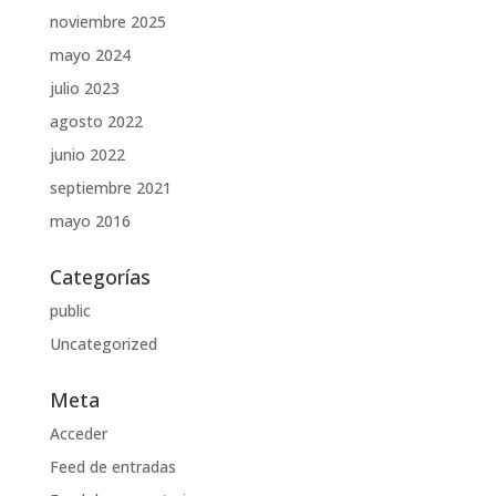
noviembre 2025
mayo 2024
julio 2023
agosto 2022
junio 2022
septiembre 2021
mayo 2016
Categorías
public
Uncategorized
Meta
Acceder
Feed de entradas