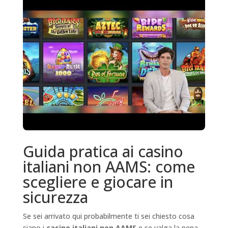
Guida pratica ai casino
italiani non AAMS: come
scegliere e giocare in
sicurezza
Se sei arrivato qui probabilmente ti sei chiesto cosa
siano i
casino italiani non AAMS
e se valga la pena