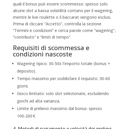
quali il bonus può essere scommesso: spesso solo
alcune slot a bassa volatilità contano per il wagering,
mentre le live roulette o il baccarat vengono esclusi.
Prima di cliccare “Accetto”, controlla la sezione
“Termini e condizioni” e cerca parole come “wagering”,
“contributo” e “limiti di tempo”.
Requisiti di scommessa e
condizioni nascoste
Wagering tipico: 30‑50x l’importo totale (bonus +
deposito).
Tempo massimo per soddisfare il requisito: 30‑60
giorni.
Gioco limitato: solo slot selezionate, escludendo
giochi ad alta varianza.
Limite di prelievo massimo dal bonus: spesso
100‑200 €.
4. Metodi di pagamento e velocità dei prelievi