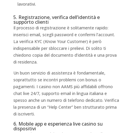
lavorativi.
5. Registrazione, verifica dell’identità e
supporto clienti
Il processo di registrazione è solitamente rapido:
inserisci email, scegli password e confermi l’account.
La verifica KYC (Know Your Customer) è però
indispensabile per sbloccare i prelievi. Di solito ti
chiedono copia del documento d’identità e una prova
di residenza.
Un buon servizio di assistenza è fondamentale,
soprattutto se incontri problemi con bonus o
pagamenti. I casino non AAMS più affidabili offrono
chat live 24/7, supporto email in lingua italiana e
spesso anche un numero di telefono dedicato. Verifica
la presenza di un “Help Center” ben strutturato prima
di iscriverti.
6. Mobile app e esperienza live casino su
dispositivi