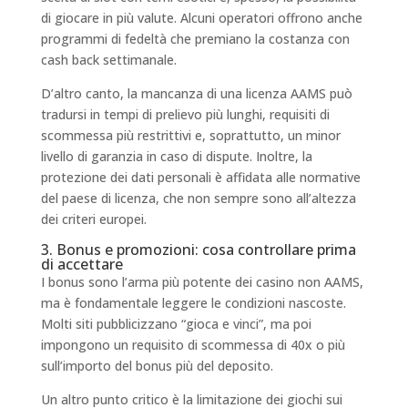
di giocare in più valute. Alcuni operatori offrono anche
programmi di fedeltà che premiano la costanza con
cash back settimanale.
D’altro canto, la mancanza di una licenza AAMS può
tradursi in tempi di prelievo più lunghi, requisiti di
scommessa più restrittivi e, soprattutto, un minor
livello di garanzia in caso di dispute. Inoltre, la
protezione dei dati personali è affidata alle normative
del paese di licenza, che non sempre sono all’altezza
dei criteri europei.
3. Bonus e promozioni: cosa controllare prima
di accettare
I bonus sono l’arma più potente dei casino non AAMS,
ma è fondamentale leggere le condizioni nascoste.
Molti siti pubblicizzano “gioca e vinci”, ma poi
impongono un requisito di scommessa di 40x o più
sull’importo del bonus più del deposito.
Un altro punto critico è la limitazione dei giochi sui