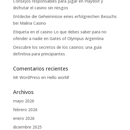
Consejos responsables para jugar en Playdoit y
disfrutar el casino sin riesgos
Entdecke die Geheimnisse eines erfolgreichen Besuchs
bei Malina Casino
Etiqueta en el casino Lo que debes saber para no
ofender a nadie en Gates of Olympus Argentina
Descubre los secretos de los casinos: una guía
definitiva para principiantes
Comentarios recientes
Mr WordPress
en
Hello world!
Archivos
mayo 2026
febrero 2026
enero 2026
diciembre 2025