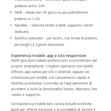
prelievo entro 24 h.
Skrill – ideale per chi gioca su più piattaforme,
prelievo in 1‑2 h.
Neteller – velocità simile a Skrill, supporto clienti
dedicato.
Bonifico bancario – più sicuro, ma tempi di prelievo
più lunghi (2‑3 giorni lavorativi).
Esperienza mobile: app e sito responsive
Molti giocatori italiani preferiscono scommettere dal
proprio smartphone. I migliori operatori non AAMS
offrono app native per iOS e Android, oppure siti
ottimizzati per mobile con caricamento rapido e
interfaccia intuitiva. Controlla se l’app permette di
accedere a tutte le funzionalità: bonus, deposito, live
casino e supporto.
Un’esperienza mobile ben curata include notifiche
push per offerte esclusive e la possibilità di gestire il