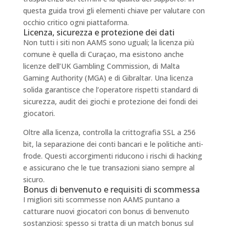
questa guida trovi gli elementi chiave per valutare con
occhio critico ogni piattaforma.
Licenza, sicurezza e protezione dei dati
Non tutti i siti non AAMS sono uguali; la licenza più
comune è quella di Curaçao, ma esistono anche
licenze dell’UK Gambling Commission, di Malta
Gaming Authority (MGA) e di Gibraltar. Una licenza
solida garantisce che l’operatore rispetti standard di
sicurezza, audit dei giochi e protezione dei fondi dei
giocatori.
Oltre alla licenza, controlla la crittografia SSL a 256
bit, la separazione dei conti bancari e le politiche anti-
frode. Questi accorgimenti riducono i rischi di hacking
e assicurano che le tue transazioni siano sempre al
sicuro.
Bonus di benvenuto e requisiti di scommessa
I migliori siti scommesse non AAMS puntano a
catturare nuovi giocatori con bonus di benvenuto
sostanziosi: spesso si tratta di un match bonus sul