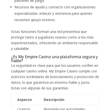
patrones de juego.
Recursos de ayuda y contacto con organizaciones
especializadas: enlaces y asistencia para quienes
necesiten apoyo externo.
Estas funciones forman una red preventiva que
protege tanto a jugadores nuevos como a los más
experimentados, ofreciendo un ambiente responsable
y saludable.
¿Es My Empire Casino una plataforma segura y
fiable?
La seguridad es clave para que los usuarios confíen en
cualquier casino online. My Empire Casino cumple con
estrictos estándares de licenciamiento y protección de
datos, lo que garantiza un entorno fiable y justo.
Estas son algunas de sus garantías:
Aspecto
Descripción
Licencia
Regulada por autoridades