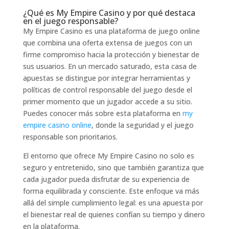
¿Qué es My Empire Casino y por qué destaca
en el juego responsable?
My Empire Casino es una plataforma de juego online
que combina una oferta extensa de juegos con un
firme compromiso hacia la protección y bienestar de
sus usuarios. En un mercado saturado, esta casa de
apuestas se distingue por integrar herramientas y
políticas de control responsable del juego desde el
primer momento que un jugador accede a su sitio.
Puedes conocer más sobre esta plataforma en
my
empire casino online
, donde la seguridad y el juego
responsable son prioritarios.
El entorno que ofrece My Empire Casino no solo es
seguro y entretenido, sino que también garantiza que
cada jugador pueda disfrutar de su experiencia de
forma equilibrada y consciente. Este enfoque va más
allá del simple cumplimiento legal: es una apuesta por
el bienestar real de quienes confían su tiempo y dinero
en la plataforma.