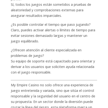
Sí, todos los juegos están sometidos a pruebas de
aleatoriedad y comprobaciones externas para
asegurar resultados imparciales.
¿Es posible controlar el tiempo que paso jugando?
Claro, puedes activar alertas o límites de tiempo para
evitar sesiones demasiado largas y mantener un
juego equilibrado.
¿Ofrecen atención al cliente especializada en
problemas de juego?
Su equipo de soporte está capacitado para orientar y
derivar a los usuarios que soliciten ayuda relacionada
con el juego responsable.
My Empire Casino no solo ofrece una experiencia de
juego entretenida y variada, sino que sitúa el control
responsable y la seguridad del usuario en el centro de
su propuesta. En un sector donde la diversión puede
cruzar la línea del riesgo, esta plataforma marca un