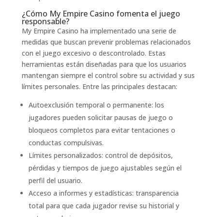
¿Cómo My Empire Casino fomenta el juego
responsable?
My Empire Casino ha implementado una serie de
medidas que buscan prevenir problemas relacionados
con el juego excesivo o descontrolado. Estas
herramientas están diseñadas para que los usuarios
mantengan siempre el control sobre su actividad y sus
límites personales. Entre las principales destacan:
Autoexclusión temporal o permanente: los
jugadores pueden solicitar pausas de juego o
bloqueos completos para evitar tentaciones o
conductas compulsivas.
Límites personalizados: control de depósitos,
pérdidas y tiempos de juego ajustables según el
perfil del usuario.
Acceso a informes y estadísticas: transparencia
total para que cada jugador revise su historial y