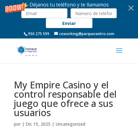
Déjanos tu teléfono y te llamamos
Enviar
950 275 599
coworking@parquecentro.com
My Empire Casino y el
control responsable del
juego que ofrece a sus
usuarios
por
|
Dic 15, 2025
|
Uncategorized