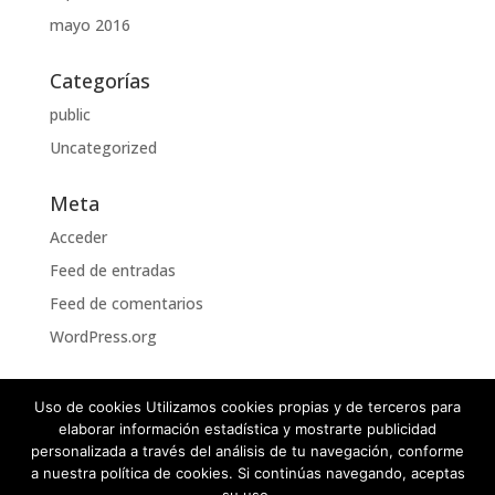
mayo 2016
Categorías
public
Uncategorized
Meta
Acceder
Feed de entradas
Feed de comentarios
WordPress.org
Uso de cookies Utilizamos cookies propias y de terceros para
elaborar información estadística y mostrarte publicidad
personalizada a través del análisis de tu navegación, conforme
a nuestra política de cookies. Si continúas navegando, aceptas
Parque Centro s.l. · Tel: 950 275 599 · Email: