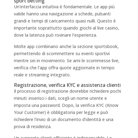
sport betting
Un’interfaccia intuitiva è fondamentale. Le app più
valide hanno una navigazione a schede, pulsanti
grandi e tempi di caricamento quasi nulli. Questo è
importante soprattutto quando giochi al live casino,
dove la latenza può rovinare l’esperienza.
Molte app combinano anche la sezione sportsbook,
permettendo di scommettere su eventi sportivi
mentre sei in movimento. Se ami le scommesse live,
verifica che l’app offra quote aggiornate in tempo
reale e streaming integrato.
Registrazione, verifica KYC e assistenza clienti
Il processo di registrazione dovrebbe richiedere pochi
minuti: inserisci i dati, scegli un nome utente e
imposta una password. Dopo, la verifica KYC (Know
Your Customer) è obbligatoria per legge e può
richiedere l’invio di un documento d’identità e una
prova di residenza.
Un supporto clienti efficiente è indispensabile. Le