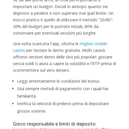
impostare un budget. Decidi in anticipo quanto sei
disposto a perdere e non superare mai quel limite. Un
trucco pratico è quello di utilizzare il metodo “20/80”:
20% del budget per le puntate iniziali, 80% da
conservare per eventuali sessioni più lunghe.
Una volta scaricata l’app, sfrutta le
migliori mobile
casino
per testare le demo gratuite. Molti casinò
offrono versioni demo delle slot più popolari: giocare
senza soldi ti aiuta a capire la volatilità e l’RTP prima di
scommettere sul vero denaro.
Leggi attentamente le condizioni del bonus.
Usa sempre metodi di pagamento con i quali hai
familiarità.
Verifica la velocità di prelievo prima di depositare
grosse somme.
Gioco responsabile e limiti di deposito