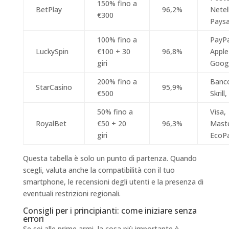
150% fino a
BetPlay
96,2%
Netel
€300
Paysa
100% fino a
PayPa
LuckySpin
€100 + 30
96,8%
Apple
giri
Goog
200% fino a
Banc
StarCasino
95,9%
€500
Skrill
50% fino a
Visa,
RoyalBet
€50 + 20
96,3%
Maste
giri
EcoP
Questa tabella è solo un punto di partenza. Quando
scegli, valuta anche la compatibilità con il tuo
smartphone, le recensioni degli utenti e la presenza di
eventuali restrizioni regionali.
Consigli per i principianti: come iniziare senza
errori
Se sei alle prime armi, la cosa più importante è