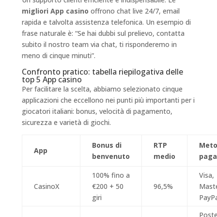
migliori App casino
offrono chat live 24/7, email
rapida e talvolta assistenza telefonica. Un esempio di
frase naturale è: “Se hai dubbi sul prelievo, contatta
subito il nostro team via chat, ti risponderemo in
meno di cinque minuti”.
Confronto pratico: tabella riepilogativa delle
top 5 App casino
Per facilitare la scelta, abbiamo selezionato cinque
applicazioni che eccellono nei punti più importanti per i
giocatori italiani: bonus, velocità di pagamento,
sicurezza e varietà di giochi.
Bonus di
RTP
Meto
App
benvenuto
medio
pag
100% fino a
Visa,
CasinoX
€200 + 50
96,5%
Maste
giri
PayPal
Poste