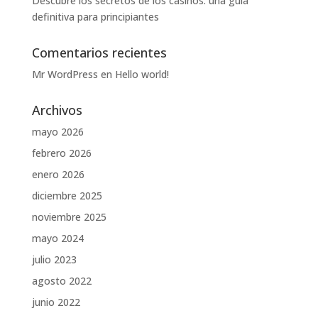
Descubre los secretos de los casinos: una guía
definitiva para principiantes
Comentarios recientes
Mr WordPress
en
Hello world!
Archivos
mayo 2026
febrero 2026
enero 2026
diciembre 2025
noviembre 2025
mayo 2024
julio 2023
agosto 2022
junio 2022