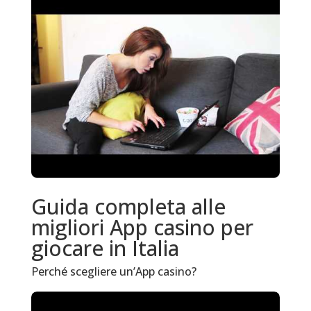
Guida completa alle
migliori App casino per
giocare in Italia
Perché scegliere un’App casino?